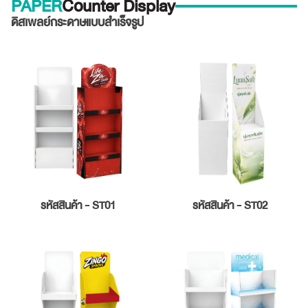
PAPER
Counter Display
ดิสเพลย์กระดาษแบบสำเร็จรูป
รหัสสินค้า - ST01
รหัสสินค้า - ST02