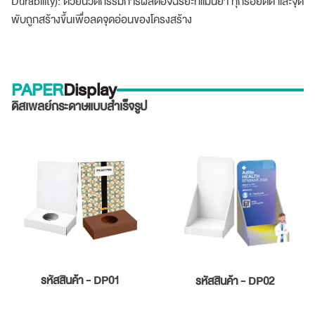
Durability): ด้วยนวัตกรรมการผลิตอัจฉริยะที่แม่นยำ ทุกรอยตัด และจุด
พับถูกสร้างขึ้นเพื่อลดจุดอ่อนของโครงสร้าง
PAPER
Display
ดิสเพลย์กระดาษแบบสำเร็จรูป
รหัสสินค้า - DP01
รหัสสินค้า - DP02