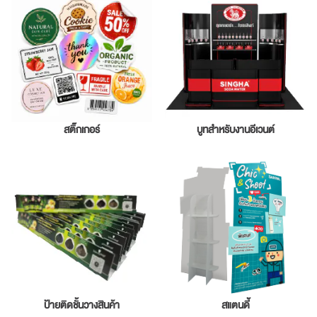
สติ๊กเกอร์
บูทสำหรับงานอีเวนต์
ป้ายติดชั้นวางสินค้า
สแตนดี้