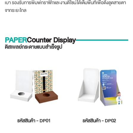
เบา รองรับการพิมพ์กราฟิกและงานดีไซน์ได้เต็มพื้นที่เพื่อดึงดูดสายตา
จากระยะไกล
PAPER
Counter Display
ดิสเพลย์กระดาษแบบสำเร็จรูป
รหัสสินค้า - DP01
รหัสสินค้า - DP02