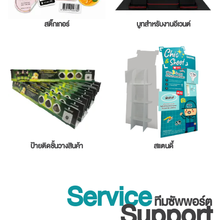
สติ๊กเกอร์
บูทสำหรับงานอีเวนต์
ป้ายติดชั้นวางสินค้า
สแตนดี้
Service
ทีมซัพพอร์ต
Support