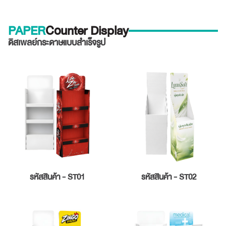
PAPER
Counter Display
ดิสเพลย์กระดาษแบบสำเร็จรูป
รหัสสินค้า - ST01
รหัสสินค้า - ST02