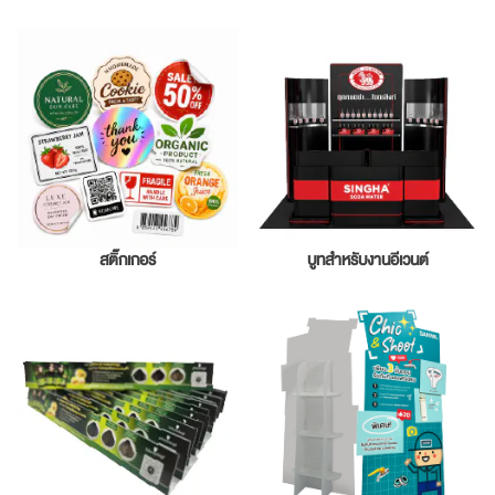
สติ๊กเกอร์
บูทสำหรับงานอีเวนต์