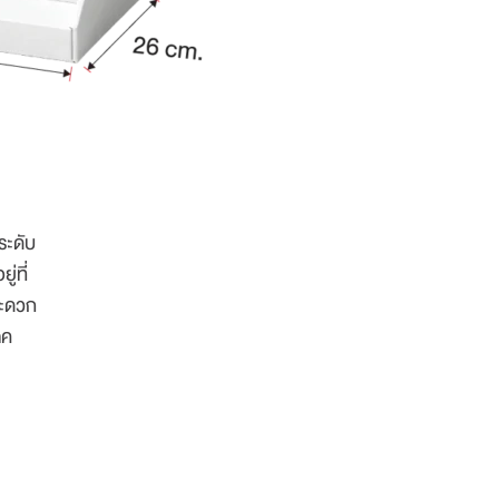
ระดับ
่ที่
้สะดวก
ภค