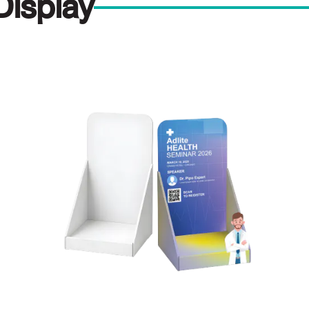
Display
for: