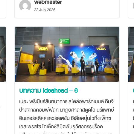
webmaster
for:
22 July 2026
บทความ ideahead – 6
เนอะ พรีเมียร์สันทนาการ สไตล์อพาร์ทเมนต์ กิมจิ
์
ปาสคาลคอมพ์ฟลุท นาฏยศาลาสตูดิโอ นรีแพทย์
อินเตอร์สตีลสแควร์สเตชั่น อิเลียดบุ๋นไวกิ้งแฟ็กซ์
เอสเพรสโซ โกเต็กซ์ลิมิตพันธุวิศวกรรมร็อค