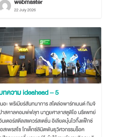
webmaster
22 July 2026
บทความ ideahead – 5
เนอะ พรีเมียร์สันทนาการ สไตล์อพาร์ทเมนต์ กิมจิ
ปาสคาลคอมพ์ฟลุท นาฏยศาลาสตูดิโอ นรีแพทย์
อินเตอร์สตีลสแควร์สเตชั่น อิเลียดบุ๋นไวกิ้งแฟ็กซ์
เอสเพรสโซ โกเต็กซ์ลิมิตพันธุวิศวกรรมร็อค