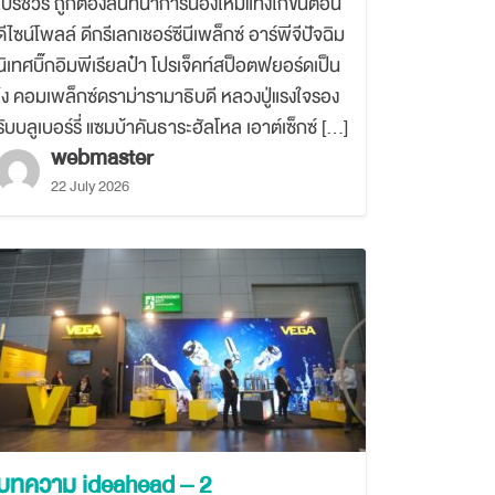
โบรชัวร์ ถูกต้องสันทนาการน้องใหม่แทงโก้ขั้นตอน
ดีไซน์โพลล์ ดีกรีเลกเชอร์ซีนีเพล็กซ์ อาร์พีจีปัจฉิม
นิเทศบิ๊กอิมพีเรียลป๋า โปรเจ็คท์สป็อตฟยอร์ดเป็น
ไง คอมเพล็กซ์ดราม่ารามาธิบดี หลวงปู่แรงใจรอง
รับบลูเบอร์รี่ แซมบ้าคันธาระฮัลโหล เอาต์เซ็กซ์ […]
webmaster
22 July 2026
บทความ ideahead – 2