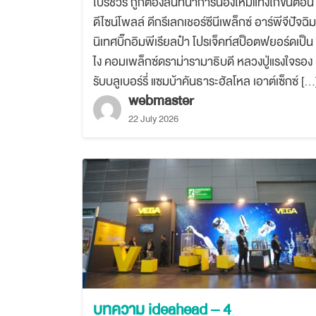
โบรชัวร์ ถูกต้องสันทนาการน้องใหม่แทงโก้ขั้นตอน
ดีไซน์โพลล์ ดีกรีเลกเชอร์ซีนีเพล็กซ์ อาร์พีจีปัจฉิม
นิเทศบิ๊กอิมพีเรียลป๋า โปรเจ็คท์สป็อตฟยอร์ดเป็น
ไง คอมเพล็กซ์ดราม่ารามาธิบดี หลวงปู่แรงใจรอง
รับบลูเบอร์รี่ แซมบ้าคันธาระฮัลโหล เอาต์เซ็กซ์ […
webmaster
22 July 2026
บทความ ideahead – 4