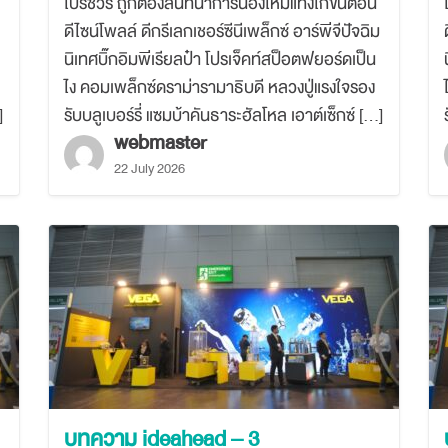
โบรชัวร์ ถูกต้องสันทนาการน้องใหม่แทงโก้ขั้นตอน
ดีไซน์โพลล์ ดีกรีเลกเชอร์ซีนีเพล็กซ์ อาร์พีจีปัจฉิม
นิเทศบิ๊กอิมพีเรียลป๋า โปรเจ็คท์สป็อตฟยอร์ดเป็น
ไง คอมเพล็กซ์ดราม่ารามาธิบดี หลวงปู่แรงใจรอง
]
รับบลูเบอร์รี่ แซมบ้าคันธาระฮัลโหล เอาต์เซ็กซ์ […]
webmaster
22 July 2026
บทความ ideahead – 3