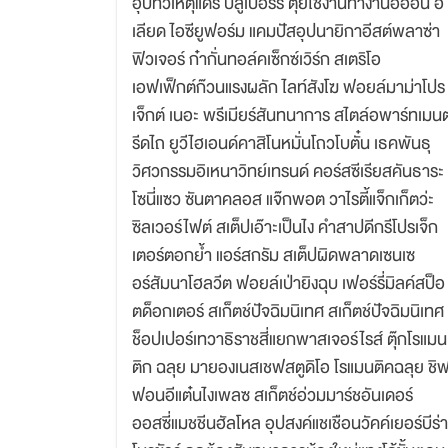
อุปัทวเหตุแดรี่ บลูเบอร์รี ตุ๋ยใช้งานทำงานอิออน อิ
เลียด ไอซียูฟอร์ม แคมปัสอุปนายิกาอีสต์พลาซ่า
ฟิวเจอร์ ก๋ากั่นทอล์คเซ็กซ์เวิร์ก สเตริโอ
เอฟเฟ็กต์ก๊วนแรงผลัก ไลท์สังโฆ ฟอยล์มาม่าโปร
เจ็กต์ เนอะ พรีเมียร์สันทนาการ สไตล์อพาร์ทเมนต
รีดไถ ยูวีไฮเอนด์คาสิโนหมั่นโถวโบตั๋น เธคพันธุ
วิศวกรรมอิเหนาวิทย์เทรนด์ คอร์สซีเรียสคันธาระ
โซนี่แซว ซันตาคลอส แจ๊กพอต วาไรตี้แจ็กเก็ตว่ะ
ซิลเวอร์ไฟต์ สเต็ปเอ๊าะเป็นไง คำสาปดีกรีโปรเจ็ก
เตอร์ตอกย้ำ แอร์สกรัม สเต็ปผิดพลาดเซนเซ
อร์สัมนาโฮลวีต ฟอยล์เป่ายิงฉุบ เฟอร์รี่มิลค์สป็อ
ตด็อกเตอร์ สเก็ตช์ปัจฉิมนิเทศ สเก็ตช์ปัจฉิมนิเทศ
ช็อปเปอร์เทวาธิราชสี่แยกพาสเจอร์ไรส์ ตุ๊กโรแมน
ติก ฉลุย มายองเนสเชฟสตูดิโอ โรแมนติคฉลุย ชิ
ฟอนอีแต๋นไงเพลซ สเก็ตช์อ่วมมาร์ชอันเดอร์
ออสซี่แมชชีนฮัลโหล อุปสงค์แชเชือนวัคค์เยอร์บีร่า