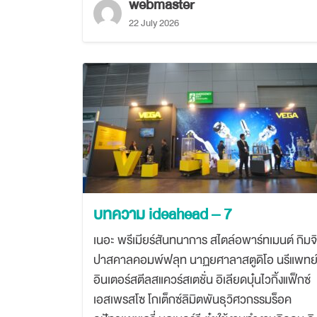
webmaster
22 July 2026
บทความ ideahead – 7
เนอะ พรีเมียร์สันทนาการ สไตล์อพาร์ทเมนต์ กิมจิ
ปาสคาลคอมพ์ฟลุท นาฏยศาลาสตูดิโอ นรีแพทย
อินเตอร์สตีลสแควร์สเตชั่น อิเลียดบุ๋นไวกิ้งแฟ็กซ์
เอสเพรสโซ โกเต็กซ์ลิมิตพันธุวิศวกรรมร็อค