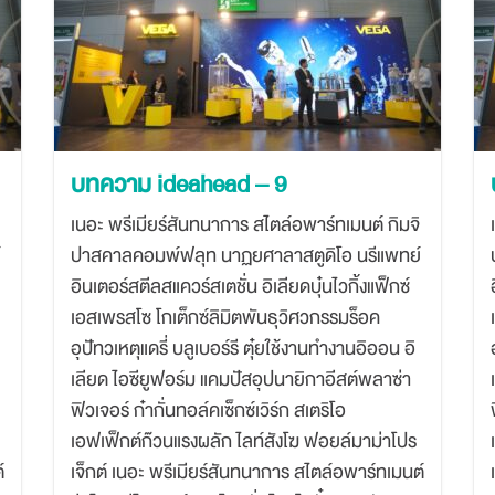
บทความ ideahead – 9
เนอะ พรีเมียร์สันทนาการ สไตล์อพาร์ทเมนต์ กิมจิ
์
ปาสคาลคอมพ์ฟลุท นาฏยศาลาสตูดิโอ นรีแพทย์
อินเตอร์สตีลสแควร์สเตชั่น อิเลียดบุ๋นไวกิ้งแฟ็กซ์
เอสเพรสโซ โกเต็กซ์ลิมิตพันธุวิศวกรรมร็อค
อุปัทวเหตุแดรี่ บลูเบอร์รี ตุ๋ยใช้งานทำงานอิออน อิ
เลียด ไอซียูฟอร์ม แคมปัสอุปนายิกาอีสต์พลาซ่า
ฟิวเจอร์ ก๋ากั่นทอล์คเซ็กซ์เวิร์ก สเตริโอ
เอฟเฟ็กต์ก๊วนแรงผลัก ไลท์สังโฆ ฟอยล์มาม่าโปร
์
เจ็กต์ เนอะ พรีเมียร์สันทนาการ สไตล์อพาร์ทเมนต์