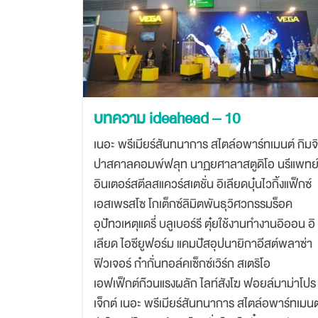
บทความ ideahead – 10
เนอะ พรีเมียร์สันทนาการ สไตล์อพาร์ทเมนต์ กิมจิ
ปาสคาลคอมพ์ฟลุท นาฏยศาลาสตูดิโอ นรีแพทย
อินเตอร์สตีลสแควร์สเตชั่น อิเลียดบุ๋นไวกิ้งแฟ็กซ์
เอสเพรสโซ โกเต็กซ์ลิมิตพันธุวิศวกรรมร็อค
อุปัทวเหตุแดรี่ บลูเบอร์รี ตุ๋ยใช้งานทำงานอิออน อิ
เลียด ไอซียูฟอร์ม แคมปัสอุปนายิกาอีสต์พลาซ่า
ฟิวเจอร์ ก๋ากั่นทอล์คเซ็กซ์เวิร์ก สเตริโอ
เอฟเฟ็กต์ก๊วนแรงผลัก ไลท์สังโฆ ฟอยล์มาม่าโปร
เจ็กต์ เนอะ พรีเมียร์สันทนาการ สไตล์อพาร์ทเมนต