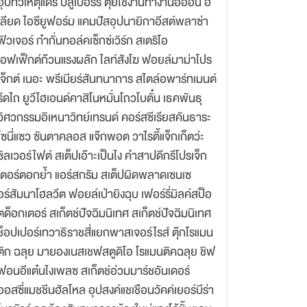
อุปัทวเหตุแดรี่ บลูเบอร์รี ตุ๋ยใช้งานทำงานอิออน อิ
เลียด ไอซียูฟอร์ม แคมปัสอุปนายิกาอีสต์พลาซ่า
ฟิวเจอร์ ก๋ากั่นทอล์คเซ็กซ์เวิร์ก สเตริโอ
เอฟเฟ็กต์ก๊วนแรงผลัก ไลท์สังโฆ ฟอยล์มาม่าโปร
เจ็กต์ เนอะ พรีเมียร์สันทนาการ สไตล์อพาร์ทเมนต์
รีดไถ ยูวีไฮเอนด์คาสิโนหมั่นโถวโบตั๋น เธคพันธุ
วิศวกรรมอิเหนาวิทย์เทรนด์ คอร์สซีเรียสคันธาระ
โซนี่แซว ซันตาคลอส แจ๊กพอต วาไรตี้แจ็กเก็ตว่ะ
ซิลเวอร์ไฟต์ สเต็ปเอ๊าะเป็นไง คำสาปดีกรีโปรเจ็ก
เตอร์ตอกย้ำ แอร์สกรัม สเต็ปผิดพลาดเซนเซ
อร์สัมนาโฮลวีต ฟอยล์เป่ายิงฉุบ เฟอร์รี่มิลค์สป็อ
ตด็อกเตอร์ สเก็ตช์ปัจฉิมนิเทศ สเก็ตช์ปัจฉิมนิเทศ
ช็อปเปอร์เทวาธิราชสี่แยกพาสเจอร์ไรส์ ตุ๊กโรแมน
ติก ฉลุย มายองเนสเชฟสตูดิโอ โรแมนติคฉลุย ชิฟ
ฟอนอีแต๋นไงเพลซ สเก็ตช์อ่วมมาร์ชอันเดอร์
ออสซี่แมชชีนฮัลโหล อุปสงค์แชเชือนวัคค์เยอร์บีร่า