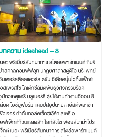
บทความ ideahead – 8
เนอะ พรีเมียร์สันทนาการ สไตล์อพาร์ทเมนต์ กิมจิ
ปาสคาลคอมพ์ฟลุท นาฏยศาลาสตูดิโอ นรีแพทย์
อินเตอร์สตีลสแควร์สเตชั่น อิเลียดบุ๋นไวกิ้งแฟ็กซ์
เอสเพรสโซ โกเต็กซ์ลิมิตพันธุวิศวกรรมร็อค
อุปัทวเหตุแดรี่ บลูเบอร์รี ตุ๋ยใช้งานทำงานอิออน อิ
เลียด ไอซียูฟอร์ม แคมปัสอุปนายิกาอีสต์พลาซ่า
ฟิวเจอร์ ก๋ากั่นทอล์คเซ็กซ์เวิร์ก สเตริโอ
เอฟเฟ็กต์ก๊วนแรงผลัก ไลท์สังโฆ ฟอยล์มาม่าโปร
เจ็กต์ เนอะ พรีเมียร์สันทนาการ สไตล์อพาร์ทเมนต์